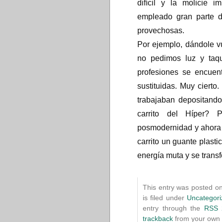
difícil y la molicie 
empleado gran parte 
provechosas.
Por ejemplo, dándole v
no pedimos luz y taqu
profesiones se encuent
sustituidas. Muy ciert
trabajaban depositand
carrito del Híper?
posmodernidad y ahora
carrito un guante plasti
energía muta y se trans
This entry was posted on
is filed under
Uncategori
entry through the
RSS 
trackback
from your own s