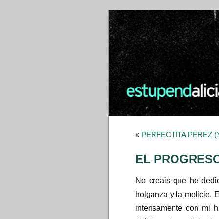
«
PERFECTITA PEREZ (Y 
EL PROGRESO
No creais que he dedic
holganza y la molicie. 
intensamente con mi h