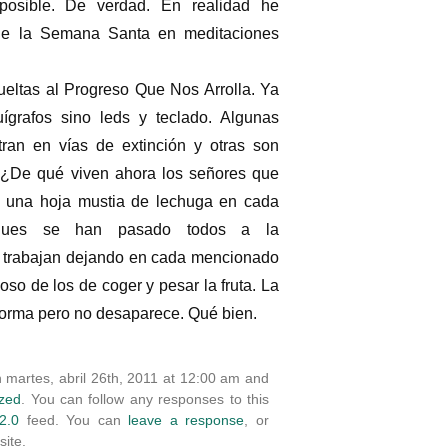
imposible. De verdad. En realidad he
de la Semana Santa en meditaciones
ueltas al Progreso Que Nos Arrolla. Ya
ígrafos sino leds y teclado. Algunas
ran en vías de extinción y otras son
o. ¿De qué viven ahora los señores que
o una hoja mustia de lechuga en cada
 Pues se han pasado todos a la
 trabajan dejando en cada mencionado
coso de los de coger y pesar la fruta. La
forma pero no desaparece. Qué bien.
 martes, abril 26th, 2011 at 12:00 am and
zed
. You can follow any responses to this
2.0
feed. You can
leave a response
, or
ite.