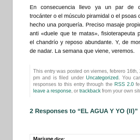
En consecuencia llevo ya un par de d
trocánter o el músculo piramidal o el psoas 
hecho una porquería. Preciso masaje prop
anti «duele que te matas», fisioterapeuta p
el chandrío y reposo abundante. Y, de mo
de nadar. La semana que viene, veremos.
This entry was posted on viernes, febrero 16th,
pm and is filed under
Uncategorized
. You ca
responses to this entry through the
RSS 2.0
fe
leave a response
, or
trackback
from your own sit
2 Responses to “EL AGUA Y YO (II)”
Mariupe
dice: