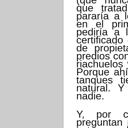
que trata
pararía a 
en el pri
pediría a 
certificado
de propiet
predios co
riachuelos
Porque ahí
tanques ti
natural. 
nadie.
Y, por c
preguntan 