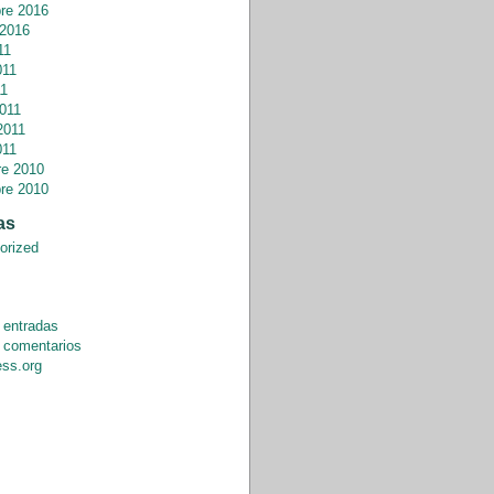
re 2016
 2016
11
011
11
011
2011
011
re 2010
re 2010
as
orized
 entradas
 comentarios
ss.org