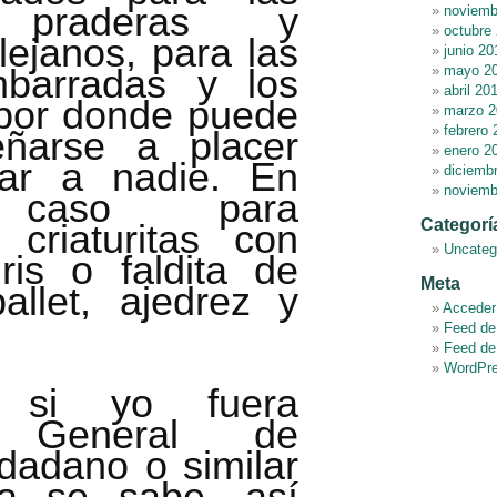
 praderas y
noviemb
octubre
lejanos, para las
junio 20
mbarradas y los
mayo 2
abril 20
por donde puede
marzo 2
febrero 
ñarse a placer
enero 2
tar a nadie. En
diciemb
noviemb
 caso para
Categorí
r criaturitas con
Uncateg
ris o faldita de
Meta
allet, ajedrez y
Acceder
Feed de
Feed de
WordPre
 si yo fuera
a General de
udadano o similar
a se sabe, así