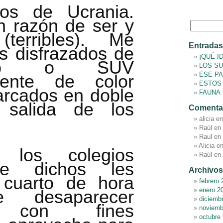
os de Ucrania.
n razón de ser y
(terribles). Me
Entradas
os disfrazados de
¡QUÉ I
rreno o SUV
LOS SU
ESE P
emente de color
ESTOS
arcados en doble
FAUNA
 salida de los
Comentar
alicia
e
Raúl
en
Raul
en
Alicia
e
los colegios
Raúl
en
nte dichos les
Archivos
cuarto de hora
febrero 
enero 2
 desaparecer
diciemb
o con fines
noviemb
octubre