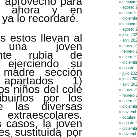
s, aprovecho para
septiem
lo ahora y en
agosto 
enero 2
ya lo recordaré.
diciemb
septiem
agosto 
s estos llevan al
julio 20
abril 20
e una joven
marzo 2
ente rubia de
febrero 
enero 2
a ejerciendo su
diciemb
agosto 
 madre sección
julio 20
 apartados 1)
junio 20
abril 20
os niños del cole
marzo 2
ibuirlos por los
febrero 
enero 2
e las diversas
diciemb
s extraescolares.
noviemb
octubre
 casos, la joven
agosto 
es sustituida por
diciemb
noviemb