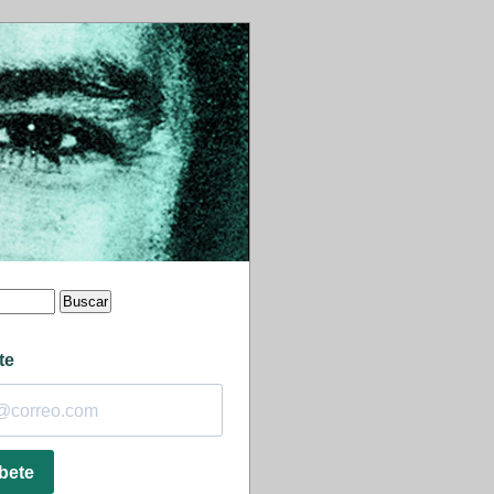
te
bete