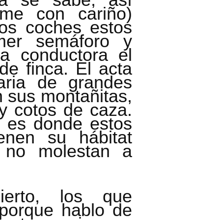
dme con cariño)
los coches estos
mer semáforo y
la conductora el
 de finca. El acta
aria de grandes
n sus montañitas,
 y cotos de caza.
 es donde estos
enen su hábitat
Y no molestan a
ierto, los que
porque hablo de