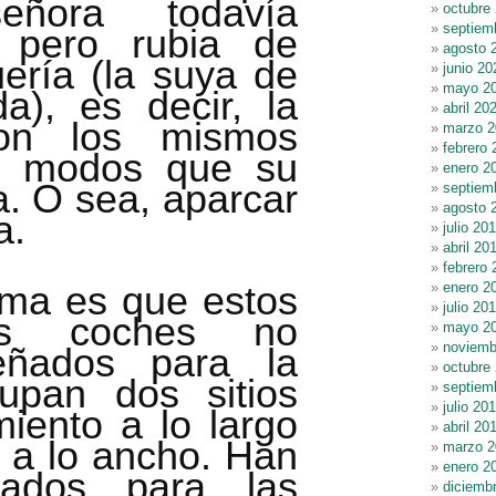
eñora todavía
octubre
septiem
 pero rubia de
agosto 
uería (la suya de
junio 20
mayo 2
da), es decir, la
abril 20
con los mismos
marzo 2
febrero 
 y modos que su
enero 2
a. O sea, aparcar
septiem
agosto 
a.
julio 20
abril 20
febrero 
ema es que estos
enero 2
julio 20
cos coches no
mayo 2
noviemb
eñados para la
octubre
upan dos sitios
septiem
julio 20
iento a lo largo
abril 20
s a lo ancho. Han
marzo 2
enero 2
sados para las
diciemb