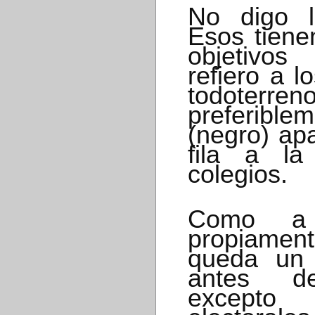
No digo l
Esos tiene
objetivos 
refiero a l
todote
preferibl
(negro) ap
fila a la
colegios.
Como a 
propiame
queda un 
antes de
except