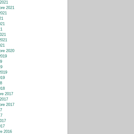
 2021
bre 2021
2021
21
021
21
021
2021
021
bre 2020
2019
19
19
2019
019
18
018
re 2017
 2017
bre 2017
17
17
017
017
re 2016